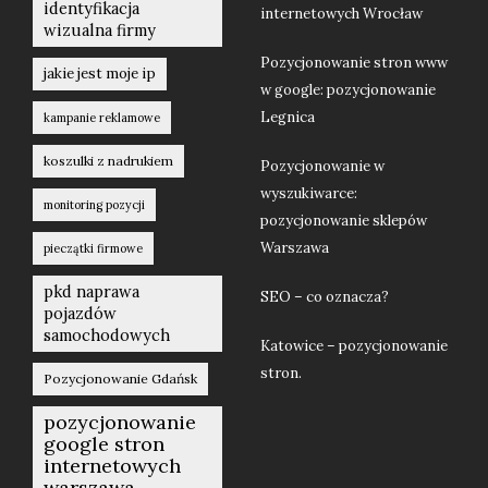
identyfikacja
internetowych Wrocław
wizualna firmy
Pozycjonowanie stron www
jakie jest moje ip
w google: pozycjonowanie
Legnica
kampanie reklamowe
koszulki z nadrukiem
Pozycjonowanie w
wyszukiwarce:
monitoring pozycji
pozycjonowanie sklepów
Warszawa
pieczątki firmowe
pkd naprawa
SEO – co oznacza?
pojazdów
samochodowych
Katowice – pozycjonowanie
stron.
Pozycjonowanie Gdańsk
pozycjonowanie
google stron
internetowych
warszawa