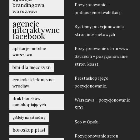
brandingowa
Pozycjonowanie –
warszawa
podnoszenie kwalifikacji
agencje
Systemy pozycjonowania
interaktywne
facebook
stron internetowych
aplikacje mobilne
Pozycjonowanie stron www
warszawa
Szczecin – pozycjonowanie
stron: koszt
bmi dla mężczyzn
Prestashop i jego
centrale telefoniczne
wrocław
pozycjonowanie.
druk bloczków
Warszawa – pozycjonowanie
samokopiujących
SEO.
gabloty na sztandary
Seo w Opolu
horoskop ptasi
Pozycjonowanie stron