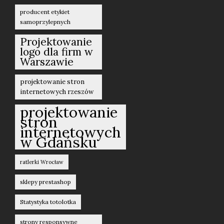
producent etykiet
samoprzylepnych
Projektowanie
logo dla firm w
Warszawie
projektowanie stron
internetowych rzeszów
projektowanie
stron
internetowych
w Gdańsku
ratlerki Wrocław
sklepy prestashop
Statystyka totolotka
strony responsywne