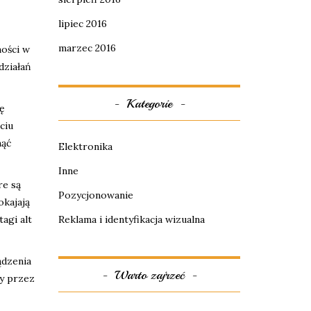
lipiec 2016
marzec 2016
ości w
działań
Kategorie
ię
ciu
nąć
Elektronika
Inne
re są
Pozycjonowanie
okajają
agi alt
Reklama i identyfikacja wizualna
ądzenia
Warto zajrzeć
y przez