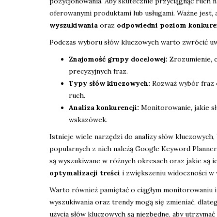
pozycjonowania. Aby skutecznie przyciągnąć ruch na
oferowanymi produktami lub usługami. Ważne jest,
wyszukiwania
oraz
odpowiedni poziom konkure
Podczas wyboru słów kluczowych warto zwrócić uwa
Znajomość grupy docelowej:
Zrozumienie, c
precyzyjnych fraz.
Typy słów kluczowych:
Rozważ wybór fraz o
ruch.
Analiza konkurencji:
Monitorowanie, jakie s
wskazówek.
Istnieje wiele narzędzi do analizy słów kluczowych
popularnych z nich należą Google Keyword Planner,
są wyszukiwane w różnych okresach oraz jakie są ic
optymalizacji treści
i zwiększeniu widoczności w 
Warto również pamiętać o ciągłym monitorowaniu i 
wyszukiwania oraz trendy mogą się zmieniać, dlate
użycia słów kluczowych są niezbędne, aby utrzyma