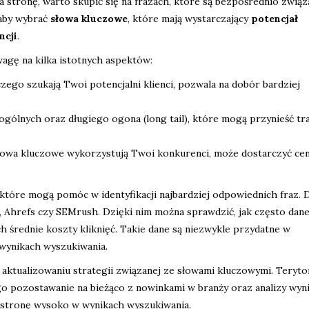
 stronę, warto skupić się na frazach, które są bezpośrednio związ
 aby wybrać
słowa kluczowe
, które mają wystarczający
potencjał
ncji
.
gę na kilka istotnych aspektów:
zego szukają Twoi potencjalni klienci, pozwala na dobór bardziej
gólnych oraz długiego ogona (long tail), które mogą przynieść tra
łowa kluczowe wykorzystują Twoi konkurenci, może dostarczyć ce
, które mogą pomóc w identyfikacji najbardziej odpowiednich fraz. 
 Ahrefs czy SEMrush. Dzięki nim można sprawdzić, jak często dan
h średnie koszty kliknięć. Takie dane są niezwykle przydatne w
wynikach wyszukiwania.
aktualizowaniu strategii związanej ze słowami kluczowymi. Teryto
go pozostawanie na bieżąco z nowinkami w branży oraz analizy wy
ć stronę wysoko w wynikach wyszukiwania.