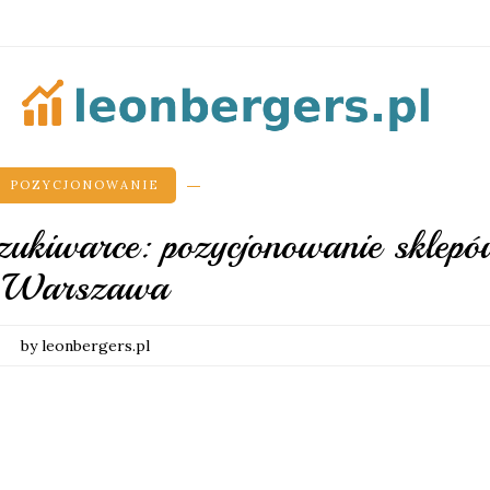
POZYCJONOWANIE
ukiwarce: pozycjonowanie sklep
Warszawa
by leonbergers.pl