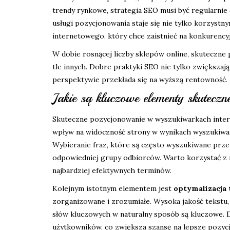
trendy rynkowe, strategia SEO musi być regularnie
usługi pozycjonowania staje się nie tylko korzystn
internetowego, który chce zaistnieć na konkurency
W dobie rosnącej liczby sklepów online, skuteczne
tle innych. Dobre praktyki SEO nie tylko zwiększaj
perspektywie przekłada się na wyższą rentowność.
Jakie są kluczowe elementy skutecz
Skuteczne pozycjonowanie w wyszukiwarkach inter
wpływ na widoczność strony w wynikach wyszukiwan
Wybieranie fraz, które są często wyszukiwane prze
odpowiedniej grupy odbiorców. Warto korzystać z n
najbardziej efektywnych terminów.
Kolejnym istotnym elementem jest
optymalizacja 
zorganizowane i zrozumiałe. Wysoka jakość tekstu
słów kluczowych w naturalny sposób są kluczowe. 
użytkowników, co zwiększa szansę na lepsze pozyc