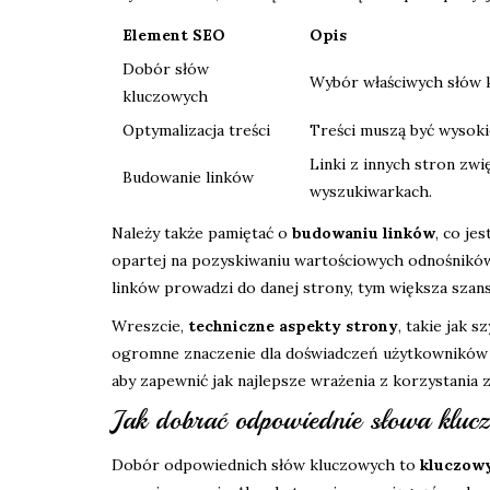
Element SEO
Opis
Dobór słów
Wybór właściwych słów k
kluczowych
Optymalizacja treści
Treści muszą być wysoki
Linki z innych stron zwi
Budowanie linków
wyszukiwarkach.
Należy także pamiętać o
budowaniu linków
, co je
opartej na pozyskiwaniu wartościowych odnośników 
linków prowadzi do danej strony, tym większa szan
Wreszcie,
techniczne aspekty strony
, takie jak 
ogromne znaczenie dla doświadczeń użytkowników i
aby zapewnić jak najlepsze wrażenia z korzystania z
Jak dobrać odpowiednie słowa kluc
Dobór odpowiednich słów kluczowych to
kluczowy