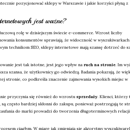
tecznie pozycjonować sklepy w Warszawie i jakie korzyści płyną z
ternetowych jest ważne?
uczową rolę w dzisiejszym świecie e-commerce. Wzrost liczby
chowania konsumentów sprawiają, że widoczność w wyszukiwarkach 
wym technikom SEO, sklepy internetowe mają szansę dotrzeć do s
anie jest tak istotne, jest jego wpływ na
ruch na stronie
. Im wy
ksza szansa, że użytkownicy go odwiedzą. Badania pokazują, że wię
szej stronie, co podkreśla znaczenie zajmowania wysokich miejsc w
nie przyczynia się również do wzrostu
sprzedaży
. Klienci, którzy 
 są często bardziej skłonni do zakupu, ponieważ postrzegają te st
zaufania do marki prowadzi do tworzenia długoterminowych relacji
rocesem ciągłym. W miarę jak zmieniają się algorytmy wyszukiware