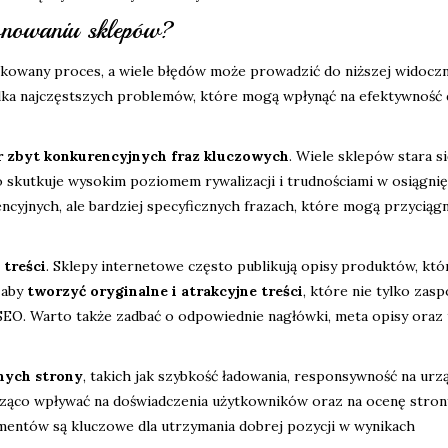
jonowaniu sklepów?
kowany proces, a wiele błędów może prowadzić do niższej widoczn
lka najczęstszych problemów, które mogą wpłynąć na efektywność 
 zbyt konkurencyjnych fraz kluczowych
. Wiele sklepów stara s
 skutkuje wysokim poziomem rywalizacji i trudnościami w osiągnię
encyjnych, ale bardziej specyficznych frazach, które mogą przyciąg
 treści
. Sklepy internetowe często publikują opisy produktów, któ
 aby
tworzyć oryginalne i atrakcyjne treści
, które nie tylko zasp
SEO. Warto także zadbać o odpowiednie nagłówki, meta opisy oraz t
nych strony
, takich jak szybkość ładowania, responsywność na urz
cząco wpływać na doświadczenia użytkowników oraz na ocenę stron
ementów są kluczowe dla utrzymania dobrej pozycji w wynikach