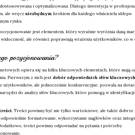
 dostosowywana i optymalizowana. Dlatego inwestycja w profesjon
ym, ale wręcz
niezbędnym
krokiem dla każdego właściciela sklepu
jnym rynku.
 pozycjonowanie jest elementem, który wyraźnie wyróżnia daną mar
ą widoczność, ale również poprawiają wrażenia użytkowników, co w 
nego pozycjonowania?
netowych opiera się na kilku kluczowych elementach, które mają 
ia. Pierwszym z nich jest
dobór odpowiednich słów kluczowyc
z użytkowników, ale jednocześnie konkurencyjne, pozwala na dotar
arzędzi do analizy słów kluczowych, które pomogą w identyfikacji
treści
. Treści powinny być nie tylko wartościowe, ale także dobrze
, odpowiednie formatowanie, wykorzystanie nagłówków oraz integ
Dodatkowo, treści powinny odpowiadać na pytania i potrzeby
jonowanie.