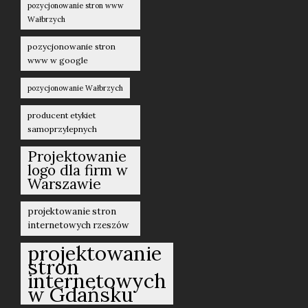
pozycjonowanie stron www
Wałbrzych
pozycjonowanie stron
www w google
pozycjonowanie Wałbrzych
producent etykiet
samoprzylepnych
Projektowanie
logo dla firm w
Warszawie
projektowanie stron
internetowych rzeszów
projektowanie
stron
internetowych
w Gdańsku