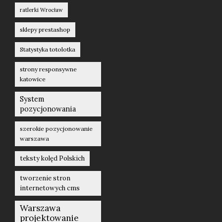
ratlerki Wrocław
sklepy prestashop
Statystyka totolotka
strony responsywne
katowice
System
pozycjonowania
szerokie pozycjonowanie
warszawa
teksty kolęd Polskich
tworzenie stron
internetowych cms
Warszawa
projektowanie