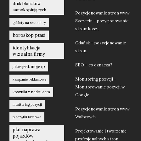
druk bloczków
samokopiujących
Pozycjonowanie stron www
Szczecin – pozycjonowanie
gabloty na sztandary
stron: koszt
horoskop ptasi
Gdańsk – pozycjonowanie
identyfikacja
stron.
wizualna firmy
SEO – co oznacza?
jakie jest moje ip
Monitoring pozycji –
kampanie reklamowe
Monitorowanie pozycji w
koszulki z nadrukiem
Google
monitoring pozycji
Pozycjonowanie stron www
Wałbrzych
pieczątki firmowe
pkd naprawa
Projektowanie i tworzenie
pojazdów
profesjonalnych stron