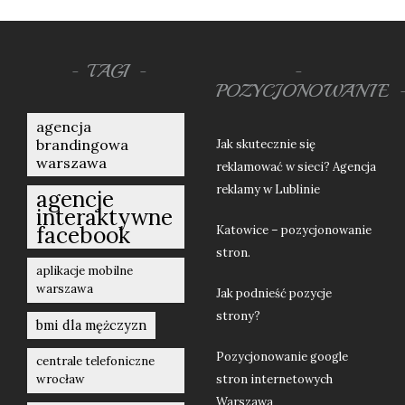
TAGI
POZYCJONOWANIE
agencja
brandingowa
Jak skutecznie się
warszawa
reklamować w sieci? Agencja
reklamy w Lublinie
agencje
interaktywne
facebook
Katowice – pozycjonowanie
stron.
aplikacje mobilne
warszawa
Jak podnieść pozycje
strony?
bmi dla mężczyzn
Pozycjonowanie google
centrale telefoniczne
wrocław
stron internetowych
Warszawa