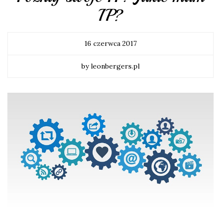
IP?
16 czerwca 2017
by leonbergers.pl