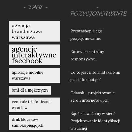
TAGI
POZYCJONOWANIE
agencja
brandingowa
Prestashop i jego
warszawa
pozycjonowanie.
agencje
Katowice – strony
interaktywne
facebook
responsywne.
aplikacje mobilne
Co to jest informatyka, kim
warszawa
jest informatyk?
bmi dla mężczyzn
Gdańsk – projektowanie
stron internetowych.
centrale telefoniczne
wrocław
Bądź zauważalny w sieci!
druk bloczków
Projektowanie identyfikacji
samokopiujących
wizualnej