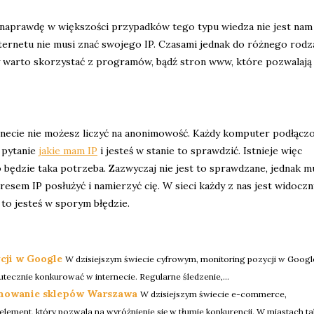
 naprawdę w większości przypadków tego typu wiedza nie jest nam
ernetu nie musi znać swojego IP. Czasami jednak do różnego rodz
y warto skorzystać z programów, bądź stron www, które pozwalają
rnecie nie możesz liczyć na anonimowość. Każdy komputer podłącz
e pytanie
jakie mam IP
i jesteś w stanie to sprawdzić. Istnieje więc
ko będzie taka potrzeba. Zazwyczaj nie jest to sprawdzane, jednak m
sem IP posłużyć i namierzyć cię. W sieci każdy z nas jest widoczny.
 to jesteś w sporym błędzie.
cji w Google
W dzisiejszym świecie cyfrowym, monitoring pozycji w Google 
tecznie konkurować w internecie. Regularne śledzenie,...
onowanie sklepów Warszawa
W dzisiejszym świecie e-commerce,
ment, który pozwala na wyróżnienie się w tłumie konkurencji. W miastach taki