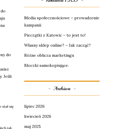
Reklama i SEO
 do
Media społecznościowe – prowadzenie
aju
kampanii
 na
Pieczątki z Katowic – to jest to!
Własny sklep online? – Jak zacząć?
ony do
Różne oblicza marketingu
Bloczki samokopiujące.
usisz
 Jeśli
Archiwa
lipiec 2026
stał się
kwiecień 2026
maj 2025
ch jak...