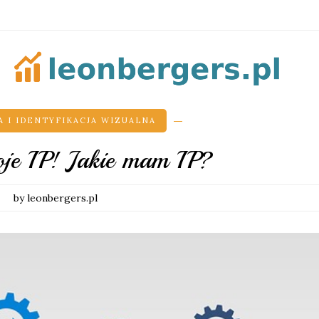
 I IDENTYFIKACJA WIZUALNA
oje IP! Jakie mam IP?
by leonbergers.pl