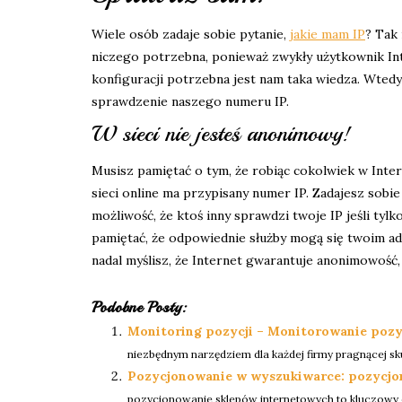
Wiele osób zadaje sobie pytanie,
jakie mam IP
? Tak
niczego potrzebna, ponieważ zwykły użytkownik Int
konfiguracji potrzebna jest nam taka wiedza. Wted
sprawdzenie naszego numeru IP.
W sieci nie jesteś anonimowy!
Musisz pamiętać o tym, że robiąc cokolwiek w Inte
sieci online ma przypisany numer IP. Zadajesz sobi
możliwość, że ktoś inny sprawdzi twoje IP jeśli tyl
pamiętać, że odpowiednie służby mogą się twoim adre
nadal myślisz, że Internet gwarantuje anonimowość,
Podobne Posty:
Monitoring pozycji – Monitorowanie pozy
niezbędnym narzędziem dla każdej firmy pragnącej sku
Pozycjonowanie w wyszukiwarce: pozycj
pozycjonowanie sklepów internetowych to kluczowy ele