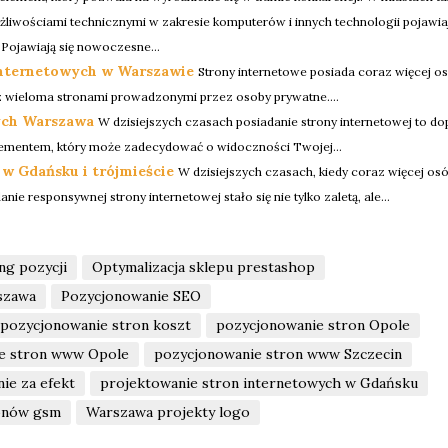
liwościami technicznymi w zakresie komputerów i innych technologii pojawiaj
 Pojawiają się nowoczesne...
internetowych w Warszawie
Strony internetowe posiada coraz więcej o
 z wieloma stronami prowadzonymi przez osoby prywatne....
ych Warszawa
W dzisiejszych czasach posiadanie strony internetowej to do
lementem, który może zadecydować o widoczności Twojej...
w Gdańsku i trójmieście
W dzisiejszych czasach, kiedy coraz więcej os
ie responsywnej strony internetowej stało się nie tylko zaletą, ale...
ng pozycji
Optymalizacja sklepu prestashop
szawa
Pozycjonowanie SEO
pozycjonowanie stron koszt
pozycjonowanie stron Opole
e stron www Opole
pozycjonowanie stron www Szczecin
ie za efekt
projektowanie stron internetowych w Gdańsku
fonów gsm
Warszawa projekty logo