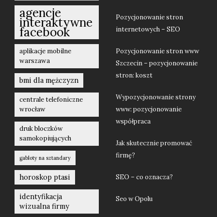
agencje
Pozycjonowanie stron
interaktywne
facebook
internetowych – SEO
aplikacje mobilne
Pozycjonowanie stron www
warszawa
Szczecin – pozycjonowanie
stron: koszt
bmi dla mężczyzn
Wypozycjonowanie strony
centrale telefoniczne
wrocław
www: pozycjonowanie
współpraca
druk bloczków
samokopiujących
Jak skutecznie promować
firmę?
gabloty na sztandary
horoskop ptasi
SEO – co oznacza?
identyfikacja
Seo w Opolu
wizualna firmy