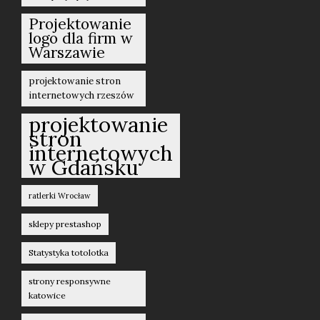
Projektowanie
logo dla firm w
Warszawie
projektowanie stron
internetowych rzeszów
projektowanie
stron
internetowych
w Gdańsku
ratlerki Wrocław
sklepy prestashop
Statystyka totolotka
strony responsywne
katowice