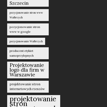
Szczecin
pozycjonowanie stron www
Wałbrzych
pozycjonowanie stron
www w google
pozycjonowanie Wałbrzych
producent etykiet
samoprzylepnych
Projektowanie
logo dla firm w
Warszawie
projektowanie stron
internetowych rzeszów
projektowanie
stron