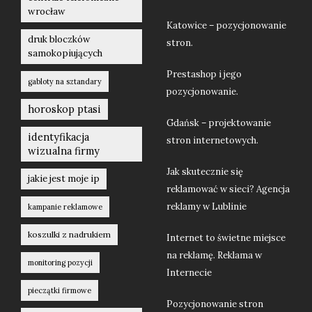
wrocław
Katowice – pozycjonowanie
druk bloczków
stron.
samokopiujących
Prestashop i jego
gabloty na sztandary
pozycjonowanie.
horoskop ptasi
Gdańsk – projektowanie
identyfikacja
stron internetowych.
wizualna firmy
Jak skutecznie się
jakie jest moje ip
reklamować w sieci? Agencja
reklamy w Lublinie
kampanie reklamowe
koszulki z nadrukiem
Internet to świetne miejsce
na reklamę. Reklama w
monitoring pozycji
Internecie
pieczątki firmowe
Pozycjonowanie stron