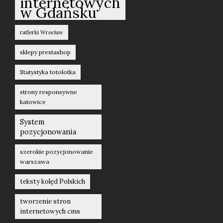
internetowych
w Gdańsku
ratlerki Wrocław
sklepy prestashop
Statystyka totolotka
strony responsywne
katowice
System
pozycjonowania
szerokie pozycjonowanie
warszawa
teksty kolęd Polskich
tworzenie stron
internetowych cms