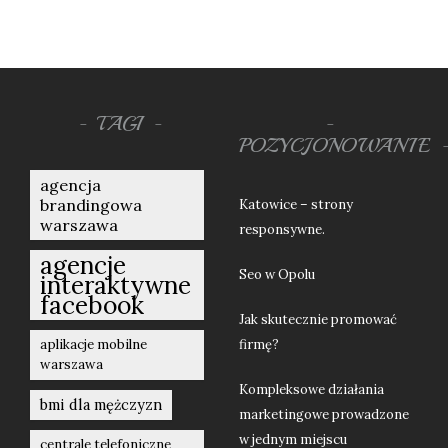
TAGI
POZYCJONOWANIE
agencja
brandingowa
Katowice – strony
warszawa
responsywne.
agencje
Seo w Opolu
interaktywne
facebook
Jak skutecznie promować
aplikacje mobilne
firmę?
warszawa
Kompleksowe działania
bmi dla mężczyzn
marketingowe prowadzone
w jednym miejscu
centrale telefoniczne