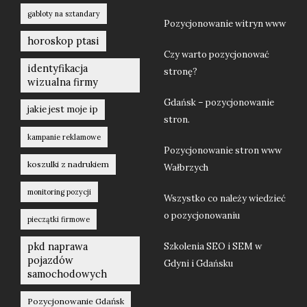
gabloty na sztandary
Pozycjonowanie witryn www
horoskop ptasi
Czy warto pozycjonować
identyfikacja
stronę?
wizualna firmy
Gdańsk – pozycjonowanie
jakie jest moje ip
stron.
kampanie reklamowe
Pozycjonowanie stron www
koszulki z nadrukiem
Wałbrzych
monitoring pozycji
Wszystko co należy wiedzieć
o pozycjonowaniu
pieczątki firmowe
pkd naprawa
Szkolenia SEO i SEM w
pojazdów
Gdyni i Gdańsku
samochodowych
Pozycjonowanie Gdańsk