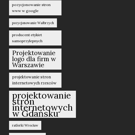
pozycjonowanie stron
www w google
pozycjonowanie Wałbrzych
producent etykiet
samoprzylepnych
Projektowanie
logo dla firm w
Warszawie
projektowanie stron
internetowych rzeszów
projektowanie
stron
internetowych
w Gdańsku
ratlerki Wrocław