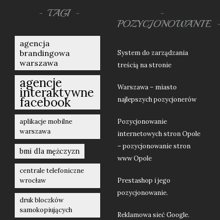
TAGI
POZYCJONOWANIE
agencja
brandingowa
System do zarządzania
warszawa
treścią na stronie
agencje
Warszawa – miasto
interaktywne
facebook
najlepszych pozycjonerów
aplikacje mobilne
Pozycjonowanie
warszawa
internetowych stron Opole
– pozycjonowanie stron
bmi dla mężczyzn
www Opole
centrale telefoniczne
wrocław
Prestashop i jego
pozycjonowanie.
druk bloczków
samokopiujących
Reklamowa sieć Google.