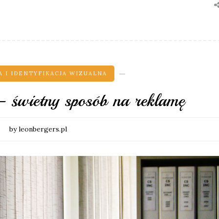
 I IDENTYFIKACJA WIZUALNA
– świetny sposób na reklamę
by leonbergers.pl