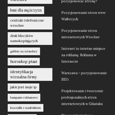
pozycjonować stronę?
bmi dla mężczyzn
Pozycjonowanie stron www
Wałbrzych
centrale telefoniczne
wrocław
Pozycjonowanie stron
druk bloczków
internetowych Wrocław
samokopiujących
Internet to świetne miejsce
gabloty na sztandary
na reklamę. Reklama w
horoskop ptasi
Internecie
identyfikacja
Warszawa – pozycjonowanie
wizualna firmy
SEO.
jakie jest moje ip
Projektowanie i tworzenie
profesjonalnych stron
kampanie reklamowe
internetowych w Gdańsku
koszulki z nadrukiem