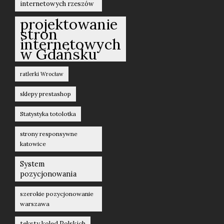
internetowych rzeszów
projektowanie
stron
internetowych
w Gdańsku
ratlerki Wrocław
sklepy prestashop
Statystyka totolotka
strony responsywne
katowice
System
pozycjonowania
szerokie pozycjonowanie
warszawa
teksty kolęd Polskich