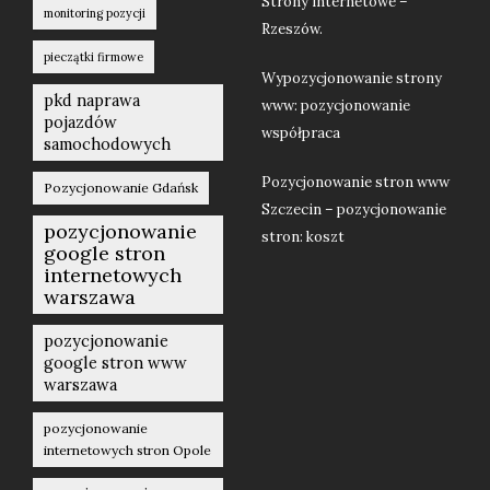
Strony internetowe –
monitoring pozycji
Rzeszów.
pieczątki firmowe
Wypozycjonowanie strony
pkd naprawa
www: pozycjonowanie
pojazdów
współpraca
samochodowych
Pozycjonowanie stron www
Pozycjonowanie Gdańsk
Szczecin – pozycjonowanie
pozycjonowanie
stron: koszt
google stron
internetowych
warszawa
pozycjonowanie
google stron www
warszawa
pozycjonowanie
internetowych stron Opole