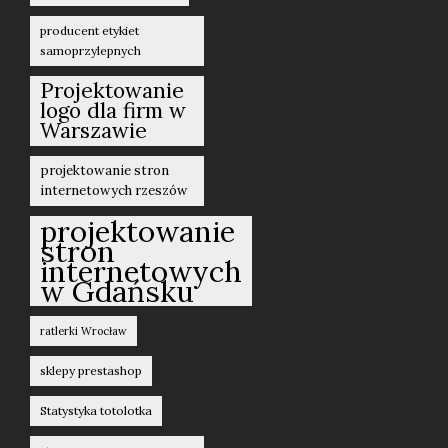
producent etykiet
samoprzylepnych
Projektowanie
logo dla firm w
Warszawie
projektowanie stron
internetowych rzeszów
projektowanie
stron
internetowych
w Gdańsku
ratlerki Wrocław
sklepy prestashop
Statystyka totolotka