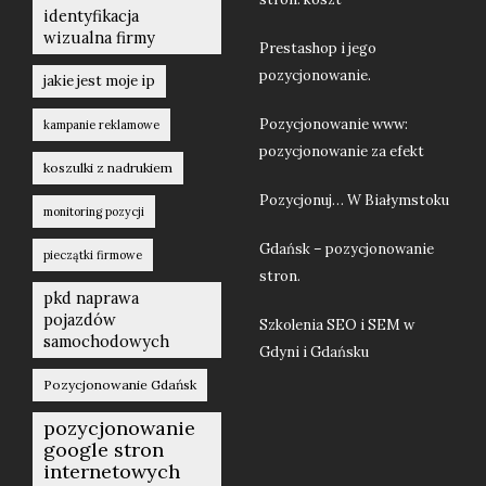
identyfikacja
wizualna firmy
Prestashop i jego
pozycjonowanie.
jakie jest moje ip
Pozycjonowanie www:
kampanie reklamowe
pozycjonowanie za efekt
koszulki z nadrukiem
Pozycjonuj… W Białymstoku
monitoring pozycji
Gdańsk – pozycjonowanie
pieczątki firmowe
stron.
pkd naprawa
pojazdów
Szkolenia SEO i SEM w
samochodowych
Gdyni i Gdańsku
Pozycjonowanie Gdańsk
pozycjonowanie
google stron
internetowych