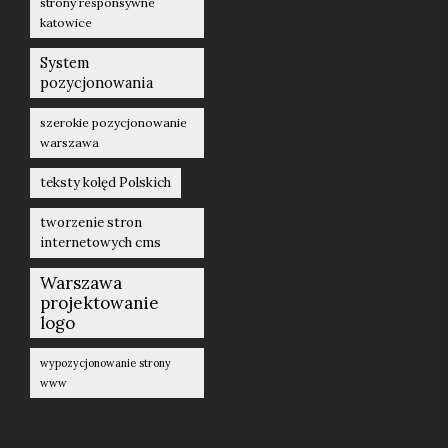
strony responsywne
katowice
System
pozycjonowania
szerokie pozycjonowanie
warszawa
teksty kolęd Polskich
tworzenie stron
internetowych cms
Warszawa
projektowanie
logo
wypozycjonowanie strony
www