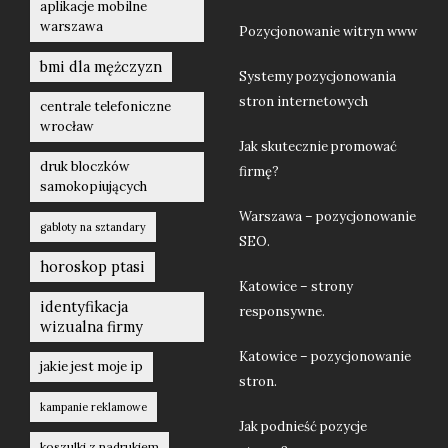
aplikacje mobilne
warszawa
Pozycjonowanie witryn www
bmi dla mężczyzn
Systemy pozycjonowania
stron internetowych
centrale telefoniczne
wrocław
Jak skutecznie promować
druk bloczków
firmę?
samokopiujących
Warszawa – pozycjonowanie
gabloty na sztandary
SEO.
horoskop ptasi
Katowice – strony
identyfikacja
responsywne.
wizualna firmy
Katowice – pozycjonowanie
jakie jest moje ip
stron.
kampanie reklamowe
Jak podnieść pozycje
koszulki z nadrukiem