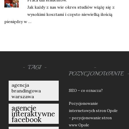
Praca dla studentów.
Jak każdy z nas wie okres studiów wiążę się z
wysokimi kosztami i często niewielką ilością
pieniędzy w …
TAGI
POZYCJONOWANIE
agencja
brandingowa
SEO – co oznacza?
warszawa
Pozycjonowanie
agencje
internetowych stron Opole
interaktywne
facebook
– pozycjonowanie stron
www Opole