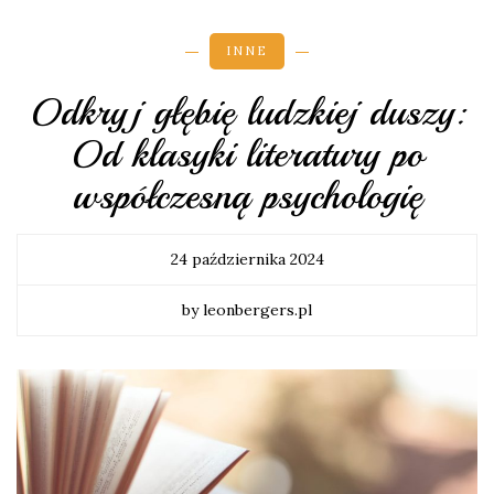
INNE
Odkryj głębię ludzkiej duszy:
Od klasyki literatury po
współczesną psychologię
24 października 2024
by leonbergers.pl