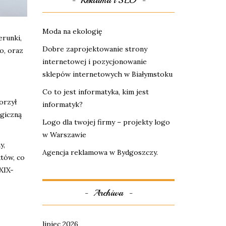
Reklama i SEO
Moda na ekologię
erunki,
Dobre zaprojektowanie strony
o, oraz
internetowej i pozycjonowanie
sklepów internetowych w Białymstoku
Co to jest informatyka, kim jest
orzył
informatyk?
ogiczną
Logo dla twojej firmy – projekty logo
w Warszawie
y,
Agencja reklamowa w Bydgoszczy.
któw, co
XIX-
Archiwa
lipiec 2026