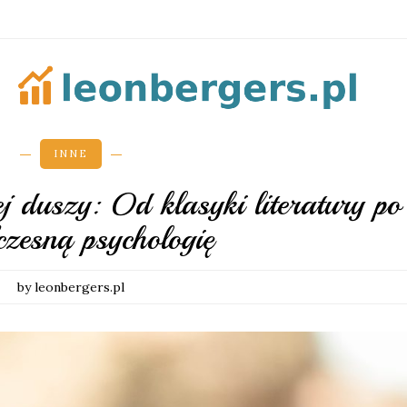
INNE
j duszy: Od klasyki literatury po
czesną psychologię
by leonbergers.pl