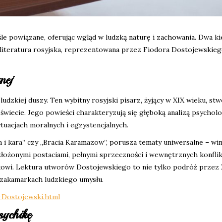
śle powiązane, oferując wgląd w ludzką naturę i zachowania. Dwa ki
a literatura rosyjska, reprezentowana przez Fiodora Dostojewskieg
nej
dzkiej duszy. Ten wybitny rosyjski pisarz, żyjący w XIX wieku, stw
m świecie. Jego powieści charakteryzują się głęboką analizą psychol
ytuacjach moralnych i egzystencjalnych.
a i kara” czy „Bracia Karamazow”, porusza tematy uniwersalne – win
 złożonymi postaciami, pełnymi sprzeczności i wewnętrznych konfli
lnikowi. Lektura utworów Dostojewskiego to nie tylko podróż przez 
zakamarkach ludzkiego umysłu.
-Dostojewski.html
sychikę