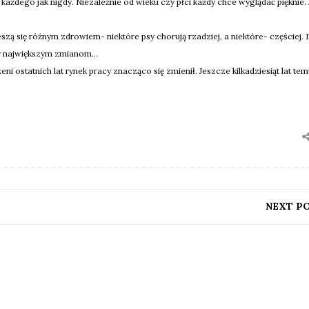
 każdego jak nigdy. Niezależnie od wieku czy płci każdy chce wyglądać pięknie. 
eszą się różnym zdrowiem- niektóre psy chorują rzadziej, a niektóre- częściej.
ły największym zmianom...
eni ostatnich lat rynek pracy znacząco się zmienił. Jeszcze kilkadziesiąt lat t
NEXT P