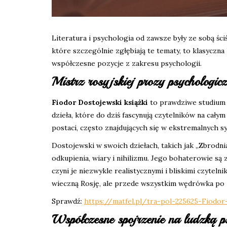
Literatura i psychologia od zawsze były ze sobą ści
które szczególnie zgłębiają te tematy, to klasyczn
współczesne pozycje z zakresu psychologii.
Mistrz rosyjskiej prozy psychologicz
Fiodor Dostojewski książki
to prawdziwe studium lu
dzieła, które do dziś fascynują czytelników na cały
postaci, często znajdujących się w ekstremalnych s
Dostojewski w swoich dziełach, takich jak „Zbrodni
odkupienia, wiary i nihilizmu. Jego bohaterowie są
czyni je niezwykle realistycznymi i bliskimi czyte
wieczną Rosję, ale przede wszystkim wędrówka po 
Sprawdź:
https://matfel.pl/tra-pol-225625-Fiodor
Współczesne spojrzenie na ludzką p