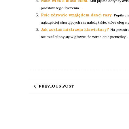
Nasz wiek a masa ciała.
Kult piękna dotyczy dziś
podstaw tego życzenia...
Psie zdrowie względem danej rasy.
Pupile ci
najczęściej chorujących ras należą takie, które ulega
Jak zostać mistrzem klawiatury?
Na przestrz
nie mieściłoby się w głowie, że zarabianie pieniędzy...
PREVIOUS POST