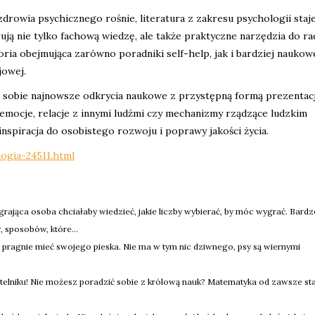
drowia psychicznego rośnie, literatura z zakresu psychologii staje
ują nie tylko fachową wiedzę, ale także praktyczne narzędzia do ra
ria obejmująca zarówno poradniki self-help, jak i bardziej naukow
jowej.
w sobie najnowsze odkrycia naukowe z przystępną formą prezentacj
 emocje, relacje z innymi ludźmi czy mechanizmy rządzące ludzkim
inspiracja do osobistego rozwoju i poprawy jakości życia.
ogia-24511.html
grająca osoba chciałaby wiedzieć, jakie liczby wybierać, by móc wygrać. Bard
 sposobów, które...
 pragnie mieć swojego pieska. Nie ma w tym nic dziwnego, psy są wiernymi
telniku! Nie możesz poradzić sobie z królową nauk? Matematyka od zawsze st