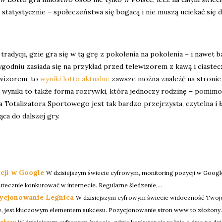
 statystycznie – społeczeństwa się bogacą i nie muszą uciekać się 
radycji, gzie gra się w tą grę z pokolenia na pokolenia – i nawet 
ygodniu zasiada się na przykład przed telewizorem z kawą i ciaste
lewizorem, to
wyniki lotto aktualne
zawsze można znaleźć na stronie
 wyniki to także forma rozrywki, która jednoczy rodzinę – pomimo
na Totalizatora Sportowego jest tak bardzo przejrzysta, czytelna i 
ąca do dalszej gry.
cji w Google
W dzisiejszym świecie cyfrowym, monitoring pozycji w Google 
tecznie konkurować w internecie. Regularne śledzenie,...
ycjonowanie Legnica
W dzisiejszym cyfrowym świecie widoczność Twoje
, jest kluczowym elementem sukcesu. Pozycjonowanie stron www to złożony..
cław