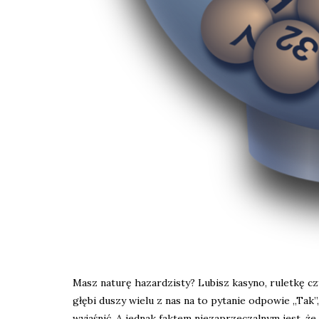
Masz naturę hazardzisty? Lubisz kasyno, ruletkę cz
głębi duszy wielu z nas na to pytanie odpowie „Tak
wyjaśnić. A jednak faktem niezaprzeczalnym jest, że