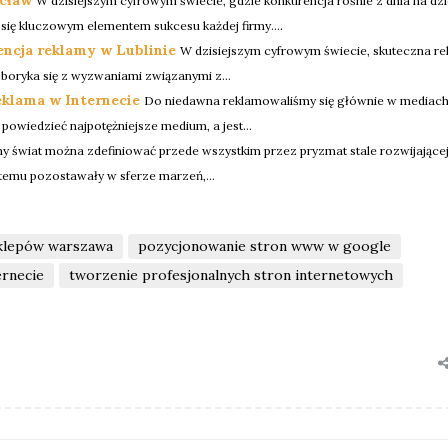
W dzisiejszym cyfrowym świecie, gdzie konkurencja rośnie z dnia na dzi
się kluczowym elementem sukcesu każdej firmy....
encja reklamy w Lublinie
W dzisiejszym cyfrowym świecie, skuteczna r
m boryka się z wyzwaniami związanymi z...
eklama w Internecie
Do niedawna reklamowaliśmy się głównie w mediach
 powiedzieć najpotężniejsze medium, a jest...
 świat można zdefiniować przede wszystkim przez pryzmat stale rozwijającej
t temu pozostawały w sferze marzeń,...
klepów warszawa
pozycjonowanie stron www w google
ernecie
tworzenie profesjonalnych stron internetowych