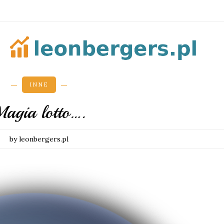
INNE
agia lotto….
by leonbergers.pl