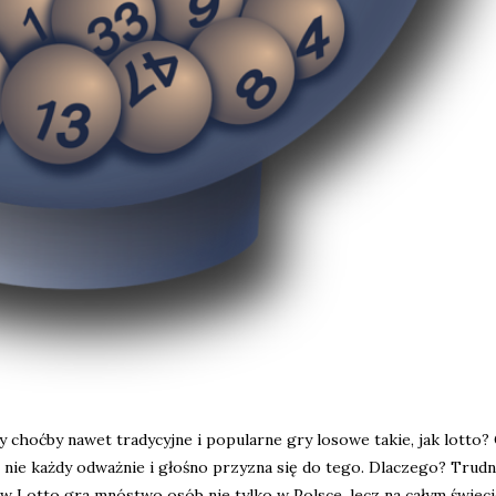
y choćby nawet tradycyjne i popularne gry losowe takie, jak lotto
”, nie każdy odważnie i głośno przyzna się do tego. Dlaczego? Trud
 w Lotto gra mnóstwo osób nie tylko w Polsce, lecz na całym świecie