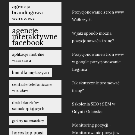
agencja
brandingowa
Pozycjonowanie stron www
warszawa
Wałbrzych
agencje
W jaki sposób można
interaktywne
facebook
pozycjonować stronę?
aplikacje mobilne
Pozycjonowanie stron www
warszawa
w google: pozycjonowanie
Legnica
bmi dla mężczyzn
Jak skutecznie promować
centrale telefoniczne
wrocław
firmę?
druk bloczków
Szkolenia SEO i SEM w
samokopiujących
Gdyni i Gdańsku
gabloty na sztandary
Monitoring pozycji –
horoskop ptasi
Monitorowanie pozycji w