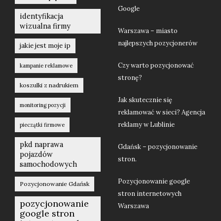
Google
identyfikacja
wizualna firmy
Warszawa – miasto
najlepszych pozycjonerów
jakie jest moje ip
Czy warto pozycjonować
kampanie reklamowe
stronę?
koszulki z nadrukiem
Jak skutecznie się
monitoring pozycji
reklamować w sieci? Agencja
reklamy w Lublinie
pieczątki firmowe
pkd naprawa
Gdańsk – pozycjonowanie
pojazdów
stron.
samochodowych
Pozycjonowanie google
Pozycjonowanie Gdańsk
stron internetowych
pozycjonowanie
Warszawa
google stron