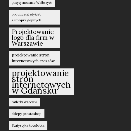
pozycjonowanie Wałbrzych
producent etykiet
samoprzylepnych
Projektowanie
logo dla firm w
Warszawie
projektowanie stron
internetowych rzeszów
projektowanie
stron
internetowych
w Gdańsku
ratlerki Wrocław
sklepy prestashop
Statystyka totolotka