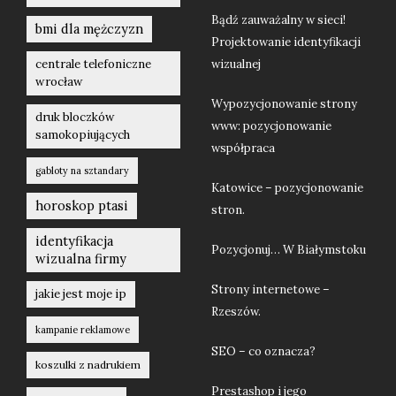
Bądź zauważalny w sieci!
bmi dla mężczyzn
Projektowanie identyfikacji
centrale telefoniczne
wizualnej
wrocław
Wypozycjonowanie strony
druk bloczków
www: pozycjonowanie
samokopiujących
współpraca
gabloty na sztandary
Katowice – pozycjonowanie
horoskop ptasi
stron.
identyfikacja
Pozycjonuj… W Białymstoku
wizualna firmy
Strony internetowe –
jakie jest moje ip
Rzeszów.
kampanie reklamowe
SEO – co oznacza?
koszulki z nadrukiem
Prestashop i jego