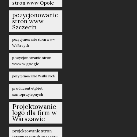
stron www Opole
pozycjonowanie
stron www
Szczecin
pozycjonowanie stron www
Wałbrzych
pozycjonowanie stron
www w google
pozycjonowanie Wałbrzych
producent etykiet
samoprzylepnych
Projektowanie
logo dla firm w
Warszawie
projektowanie stron