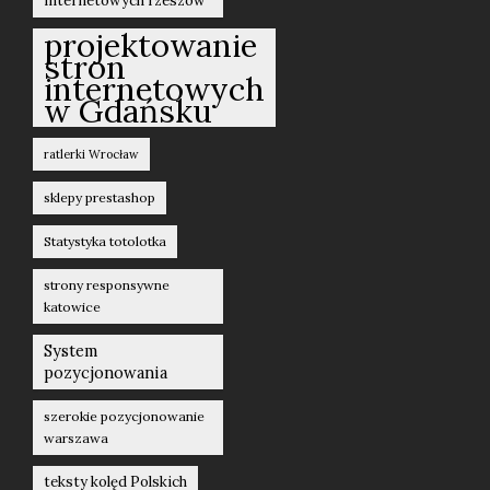
internetowych rzeszów
projektowanie
stron
internetowych
w Gdańsku
ratlerki Wrocław
sklepy prestashop
Statystyka totolotka
strony responsywne
katowice
System
pozycjonowania
szerokie pozycjonowanie
warszawa
teksty kolęd Polskich