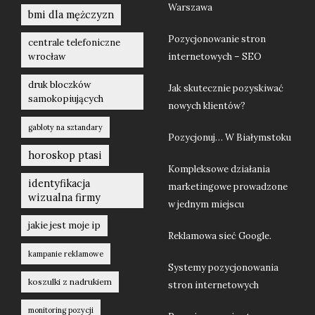
Warszawa
bmi dla mężczyzn
Pozycjonowanie stron
centrale telefoniczne
wrocław
internetowych – SEO
druk bloczków
Jak skutecznie pozyskiwać
samokopiujących
nowych klientów?
gabloty na sztandary
Pozycjonuj… W Białymstoku
horoskop ptasi
Kompleksowe działania
identyfikacja
marketingowe prowadzone
wizualna firmy
w jednym miejscu
jakie jest moje ip
Reklamowa sieć Google.
kampanie reklamowe
Systemy pozycjonowania
koszulki z nadrukiem
stron internetowych
monitoring pozycji