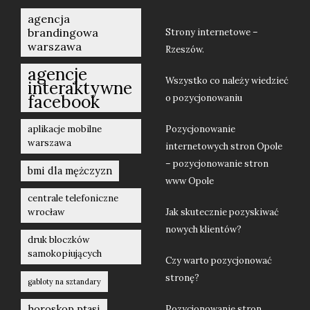
agencja
brandingowa
Strony internetowe –
warszawa
Rzeszów.
agencje
Wszystko co należy wiedzieć
interaktywne
facebook
o pozycjonowaniu
aplikacje mobilne
Pozycjonowanie
warszawa
internetowych stron Opole
– pozycjonowanie stron
bmi dla mężczyzn
www Opole
centrale telefoniczne
wrocław
Jak skutecznie pozyskiwać
nowych klientów?
druk bloczków
samokopiujących
Czy warto pozycjonować
stronę?
gabloty na sztandary
horoskop ptasi
Pozycjonowanie stron