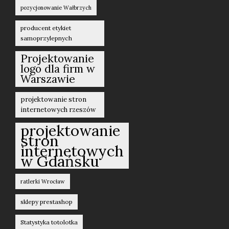
pozycjonowanie Wałbrzych
producent etykiet
samoprzylepnych
Projektowanie
logo dla firm w
Warszawie
projektowanie stron
internetowych rzeszów
projektowanie
stron
internetowych
w Gdańsku
ratlerki Wrocław
sklepy prestashop
Statystyka totolotka