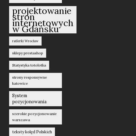
projektowanie
stron
internetowych
w Gdańsku
ratlerki Wrocław
sklepy prestashop
Statystyka totolotka
strony responsywne
katowice
System
pozycjonowania
szerokie pozycjonowanie
warszawa
teksty kolęd Polskich