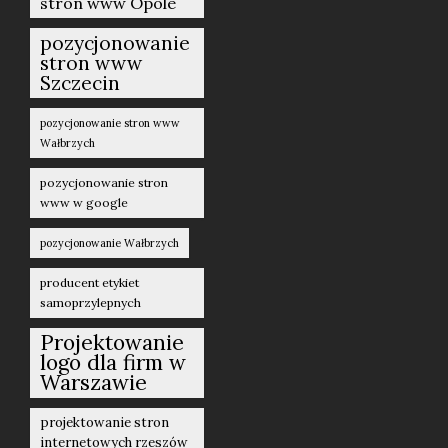
stron www Opole
pozycjonowanie
stron www
Szczecin
pozycjonowanie stron www
Wałbrzych
pozycjonowanie stron
www w google
pozycjonowanie Wałbrzych
producent etykiet
samoprzylepnych
Projektowanie
logo dla firm w
Warszawie
projektowanie stron
internetowych rzeszów