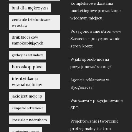
Kompleksowe działania
bmi dla mężczyzn
marketingowe prowadzone
w jednym miejscu
centrale telefoniczne
wrocław
Pozycjonowanie stron www
druk bloczków
Szczecin – pozycjonowanie
samokopiujących
stron: koszt
gabloty na sztandary
W jaki sposób można
horoskop ptasi
pozycjonować stronę?
identyfikacja
Agencja reklamowa w
wizualna firmy
Bydgoszczy.
jakie jest moje ip
Warszawa – pozycjonowanie
SEO.
kampanie reklamowe
koszulki z nadrukiem
Projektowanie i tworzenie
profesjonalnych stron
monitoring pozycji