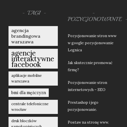
TAGI
POZYCJONOWANIE
agencja
brandingowa
Pozycjonowanie stron www
warszawa
w google: pozycjonowanie
Legnica
agencje
interaktywne
facebook
Jak skutecznie promować
firmę?
aplikacje mobilne
warszawa
Pozycjonowanie stron
internetowych – SEO
bmi dla mężczyzn
Prestashop i jego
centrale telefoniczne
wrocław
pozycjonowanie.
druk bloczków
Postaw na stronę www.
samokopiujących