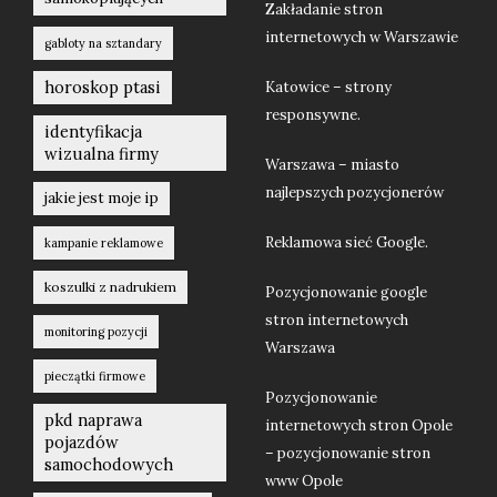
Zakładanie stron
internetowych w Warszawie
gabloty na sztandary
horoskop ptasi
Katowice – strony
responsywne.
identyfikacja
wizualna firmy
Warszawa – miasto
najlepszych pozycjonerów
jakie jest moje ip
Reklamowa sieć Google.
kampanie reklamowe
koszulki z nadrukiem
Pozycjonowanie google
stron internetowych
monitoring pozycji
Warszawa
pieczątki firmowe
Pozycjonowanie
pkd naprawa
internetowych stron Opole
pojazdów
– pozycjonowanie stron
samochodowych
www Opole