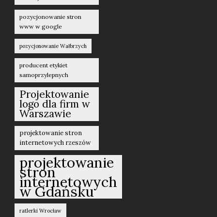
pozycjonowanie stron
www w google
pozycjonowanie Wałbrzych
producent etykiet
samoprzylepnych
Projektowanie
logo dla firm w
Warszawie
projektowanie stron
internetowych rzeszów
projektowanie
stron
internetowych
w Gdańsku
ratlerki Wrocław