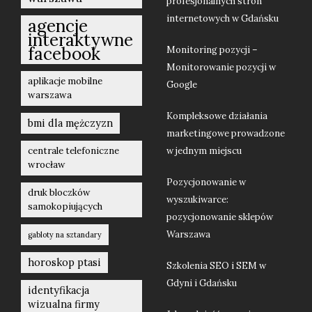
profesjonalnych stron
internetowych w Gdańsku
agencje
interaktywne
facebook
Monitoring pozycji –
Monitorowanie pozycji w
aplikacje mobilne
Google
warszawa
Kompleksowe działania
bmi dla mężczyzn
marketingowe prowadzone
centrale telefoniczne
w jednym miejscu
wrocław
Pozycjonowanie w
druk bloczków
wyszukiwarce:
samokopiujących
pozycjonowanie sklepów
Warszawa
gabloty na sztandary
horoskop ptasi
Szkolenia SEO i SEM w
Gdyni i Gdańsku
identyfikacja
wizualna firmy