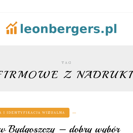
TAG
 FIRMOWE Z NADRUKI
 I IDENTYFIKACJA WIZUALNA
y w Bydgoszczy – dobry wybór