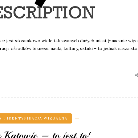
e jest stosunkowo wiele tak zwanych dużych miast (znacznie więce
eracji, ośrodków biznesu, nauki, kultury, sztuki – to jednak nasza sto
 I IDENTYFIKACJA WIZUALNA
z Katowic – to jest to!