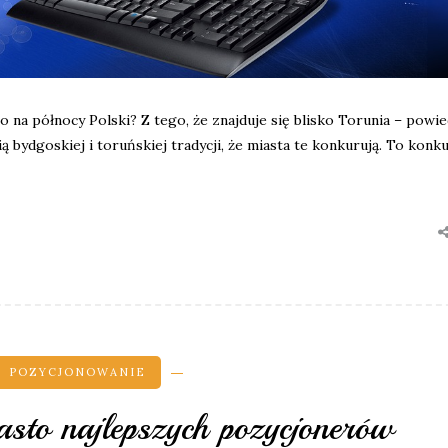
o na północy Polski? Z tego, że znajduje się blisko Torunia – powi
ą bydgoskiej i toruńskiej tradycji, że miasta te konkurują. To konk
POZYCJONOWANIE
to najlepszych pozycjonerów