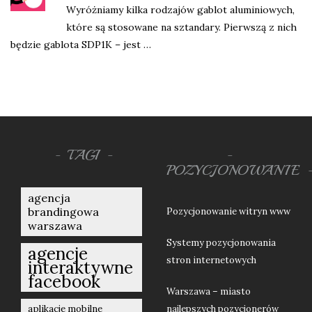
Wyróżniamy kilka rodzajów gablot aluminiowych,
które są stosowane na sztandary. Pierwszą z nich
będzie gablota SDP1K – jest …
TAGI
POZYCJONOWANIE
agencja
brandingowa
Pozycjonowanie witryn www
warszawa
Systemy pozycjonowania
agencje
stron internetowych
interaktywne
facebook
Warszawa – miasto
aplikacje mobilne
najlepszych pozycjonerów