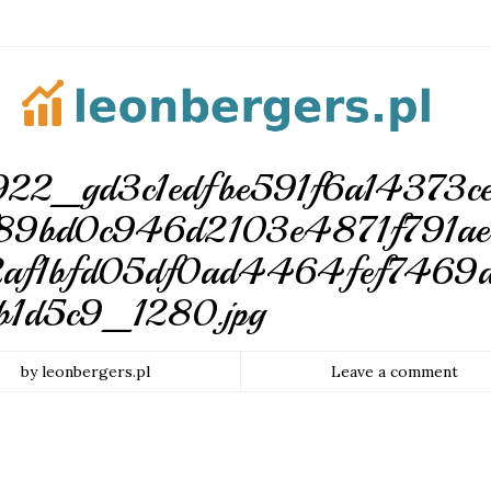
22_gd3c1edfbe591f6a14373c
89bd0c946d2103e4871f791a
42af1bfd05df0ad4464fef7469a
1d5c9_1280.jpg
by leonbergers.pl
Leave a comment