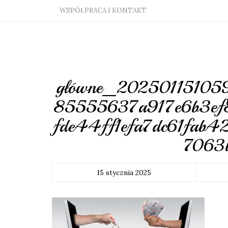
WSPÓŁPRACA I KONTAKT
główne_202501151059
85555637a917e6b3ef
fde44ff1efa7dc61fab
7063b
15 stycznia 2025