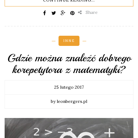
CONTINUE READING...
Share
INNE
Gdzie można znaleźć dobrego
korepetytora z matematyki?
25 lutego 2017
by leonbergers.pl