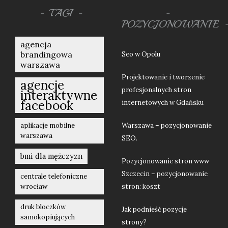
TAGI
POZYCJONOWANIE
agencja
brandingowa
Seo w Opolu
warszawa
Projektowanie i tworzenie
agencje
profesjonalnych stron
interaktywne
facebook
internetowych w Gdańsku
aplikacje mobilne
Warszawa – pozycjonowanie
warszawa
SEO.
bmi dla mężczyzn
Pozycjonowanie stron www
Szczecin – pozycjonowanie
centrale telefoniczne
wrocław
stron: koszt
druk bloczków
Jak podnieść pozycje
samokopiujących
strony?