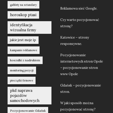
gabloty na sztandary
Reklamowa sieć Google.
horoskop ptasi
Czy warto pozycjonować
identyfikacja
stronę?
wizualna firmy
Katowice – strony
jakie jest moje ip
responsywne.
kampanie reklamowe
Pozycjonowanie
koszulki z nadrukiem
internetowych stron Opole
– pozycjonowanie stron
monitoring pozycji
www Opole
pieczątki firmowe
Gdańsk – pozycjonowanie
pkd naprawa
stron.
pojazdów
samochodowych
W jaki sposób można
pozycjonować stronę?
Pozycjonowanie Gdańsk