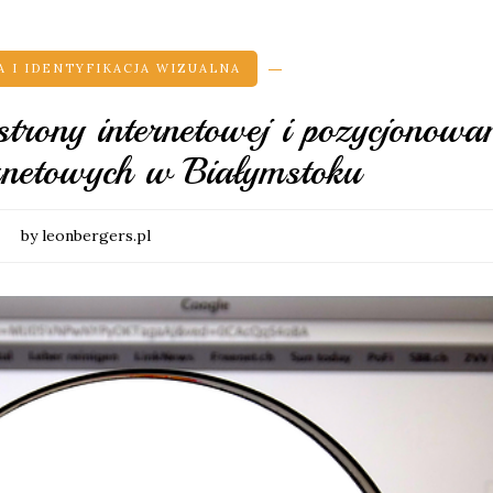
 I IDENTYFIKACJA WIZUALNA
trony internetowej i pozycjonowa
rnetowych w Białymstoku
by leonbergers.pl